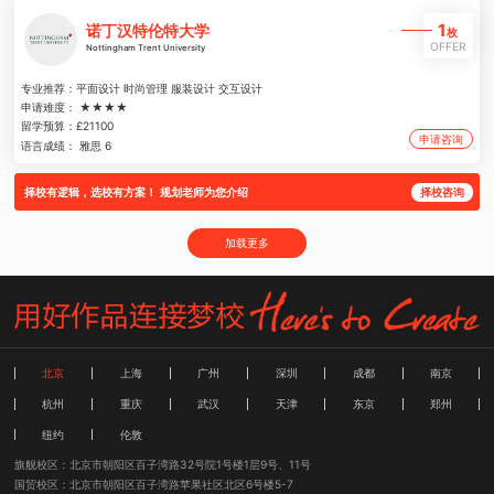
1
诺丁汉特伦特大学
枚
OFFER
Nottingham Trent University
专业推荐：
平面设计 时尚管理 服装设计 交互设计
申请难度：
★★★★
留学预算：
£21100
申请咨询
语言成绩：
雅思 6
择校咨询
择校有逻辑，选校有方案！ 规划老师为您介绍
加载更多
北京
上海
广州
深圳
成都
南京
杭州
重庆
武汉
天津
东京
郑州
纽约
伦敦
旗舰校区：北京市朝阳区百子湾路32号院1号楼1层9号、11号
国贸校区：北京市朝阳区百子湾路苹果社区北区6号楼5-7