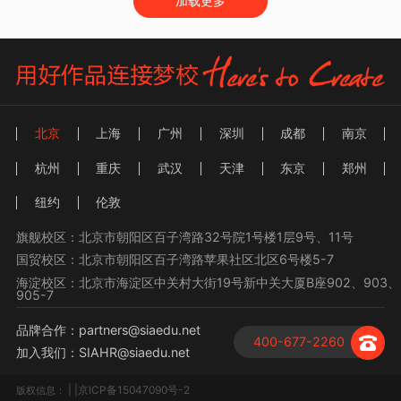
加载更多
北京
上海
广州
深圳
成都
南京
杭州
重庆
武汉
天津
东京
郑州
纽约
伦敦
旗舰校区：北京市朝阳区百子湾路32号院1号楼1层9号、11号
国贸校区：北京市朝阳区百子湾路苹果社区北区6号楼5-7
海淀校区：北京市海淀区中关村大街19号新中关大厦B座902、903、
905-7
品牌合作：partners@siaedu.net
400-677-2260
加入我们：SIAHR@siaedu.net
| |京ICP备15047090号-2
版权信息：