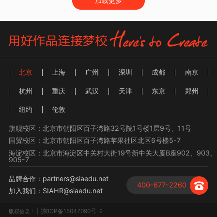
加载更多
北京
上海
广州
深圳
成都
南京
杭州
重庆
武汉
天津
东京
郑州
纽约
伦敦
旗舰校区：北京市朝阳区百子湾路32号院1号楼1层9号、11号
国贸校区：北京市朝阳区百子湾路苹果社区北区6号楼5-7
海淀校区：北京市海淀区中关村大街19号新中关大厦B座902、903、
905-7
品牌合作：partners@siaedu.net
400-677-2260
加入我们：SIAHR@siaedu.net
| |京ICP备15047090号-2
版权信息：