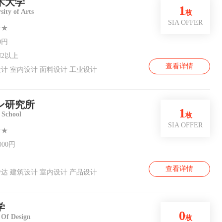
术大学
1
sity of Arts
枚
SIA OFFER
★★
0円
2以上
查看详情
计 室内设计 面料设计 工业设计
ン研究所
1
 School
枚
SIA OFFER
★★
,000円
查看详情
达 建筑设计 室内设计 产品设计
学
0
 Of Design
枚