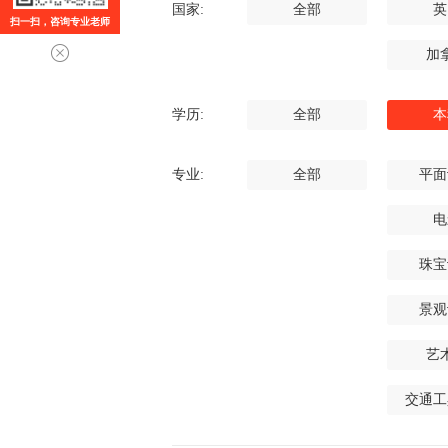
国家:
全部
英
扫一扫，咨询专业老师
加
学历:
全部
本
专业:
全部
平面
电
珠宝
景观
艺
交通工