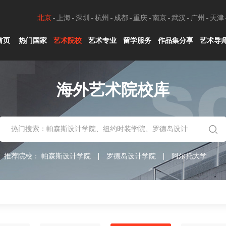
北京
上海
深圳
杭州
成都
重庆
南京
武汉
广州
天津
首页
热门国家
艺术院校
艺术专业
留学服务
作品集分享
艺术导
海外艺术院校库
推荐院校：
帕森斯设计学院
罗德岛设计学院
阿尔托大学