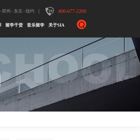
400-677-2260
郑州
东京
纽约
师
留学干货
音乐留学
关于SIA