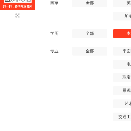
国家:
全部
英
扫一扫，咨询专业老师
加
学历:
全部
本
专业:
全部
平面
电
珠宝
景观
艺
交通工