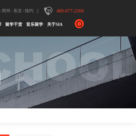
400-677-2260
郑州
东京
纽约
师
留学干货
音乐留学
关于SIA