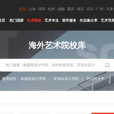
北京
上海
深圳
杭州
成都
重庆
南京
武汉
广州
天津
首页
热门国家
艺术院校
艺术专业
留学服务
作品集分享
艺术导
海外艺术院校库
推荐院校：
帕森斯设计学院
罗德岛设计学院
阿尔托大学