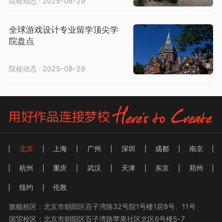
院校动态 · 2025-08-29
全球游戏设计专业留学顶尖学
院盘点
院校动态 · 2025-08-29
北京
上海
广州
深圳
成都
南京
杭州
重庆
武汉
天津
东京
郑州
纽约
伦敦
旗舰校区：北京市朝阳区百子湾路32号院1号楼1层9号、11号
国贸校区：北京市朝阳区百子湾路苹果社区北区6号楼5-7