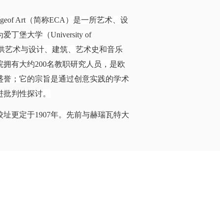
llegeof Art（简称ECA）是一所艺术、设
大学（University of
名学生提供艺术与设计、建筑、艺术史和音乐
拥有大约200名教职研究人员，是欧
盛誉；它的宗旨是通过创意实践的学术
进批判性探讨。
校址更定于1907年。先前与赫瑞瓦特大
sity）相关联，自2004年开始其学位由爱丁堡大
术学院与爱丁堡大学正式合并，并保留原名
社会科学学院。合并后新的爱丁堡艺术
筑和景观建筑，还包含了艺术史和音乐
学院（Edinburgh Collegeof