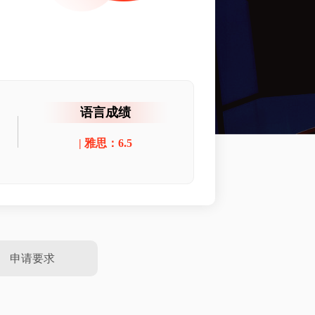
语言成绩
| 雅思：6.5
申请要求