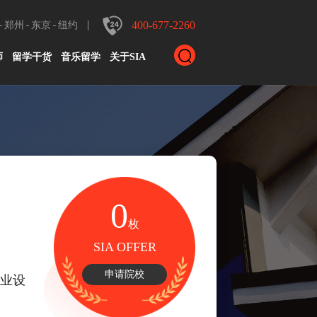
400-677-2260
郑州
东京
纽约
师
留学干货
音乐留学
关于SIA
0
枚
SIA OFFER
申请院校
工业设