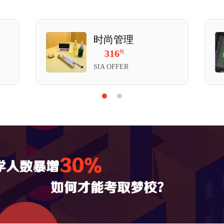
Art）是古老、规模大的院校之
由爱丁堡产业家理事会保管人
所专科学校，分别是图画与绘
时尚管理
流、建筑设计和园林设计学校
316
枚
为学生提供在欧洲、美国和澳
SIA OFFER