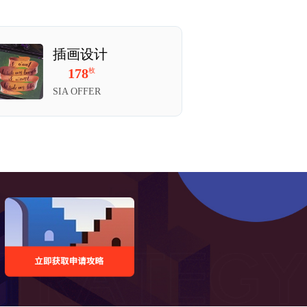
一。它的渊源可追溯到1760年，以及
创办的爱丁堡图画学校。学院目前有六
画、设计与应用艺术、雕塑、视觉交
插画设计
室
。学院与工业和公共部门的联系甚多，
178
2
枚
洲学习的机会。
SIA OFFER
SIA 