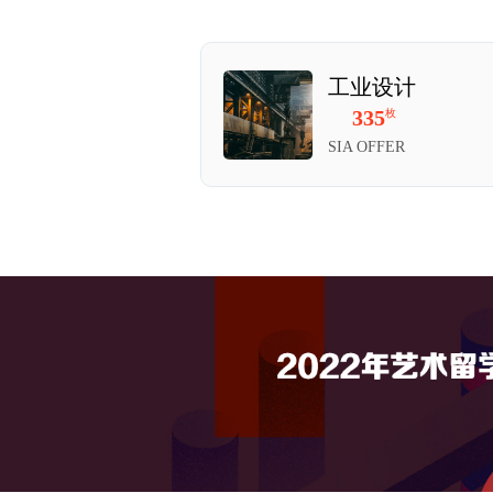
宝设计
工业设计
89
335
枚
枚
FFER
SIA OFFER