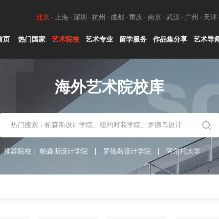
北京
上海
深圳
杭州
成都
重庆
南京
武汉
广州
天津
首页
热门国家
艺术院校
艺术专业
留学服务
作品集分享
艺术导
海外艺术院校库
推荐院校：
帕森斯设计学院
罗德岛设计学院
阿尔托大学