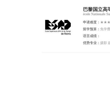
巴黎国立高
école Nationale S
申请难度：
★★
留学预算：
免学
语言成绩：
优势专业：
摄影 