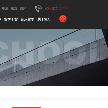
400-677-2260
郑州
东京
纽约
师
留学干货
音乐留学
关于SIA