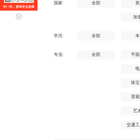
国家:
全部
英
扫一扫，咨询专业老师
加
学历:
全部
本
专业:
全部
平面
电
珠宝
景观
艺
交通工