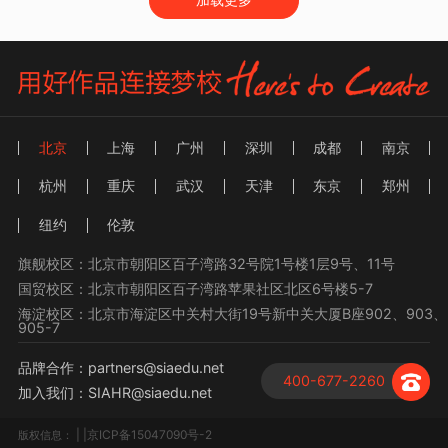
北京
上海
广州
深圳
成都
南京
杭州
重庆
武汉
天津
东京
郑州
纽约
伦敦
旗舰校区：北京市朝阳区百子湾路32号院1号楼1层9号、11号
国贸校区：北京市朝阳区百子湾路苹果社区北区6号楼5-7
海淀校区：北京市海淀区中关村大街19号新中关大厦B座902、903、
905-7
品牌合作：partners@siaedu.net
400-677-2260
加入我们：SIAHR@siaedu.net
| |京ICP备15047090号-2
版权信息：