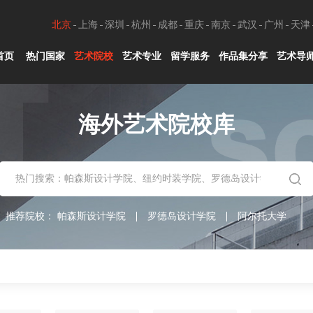
北京
上海
深圳
杭州
成都
重庆
南京
武汉
广州
天津
首页
热门国家
艺术院校
艺术专业
留学服务
作品集分享
艺术导
海外艺术院校库
推荐院校：
帕森斯设计学院
罗德岛设计学院
阿尔托大学