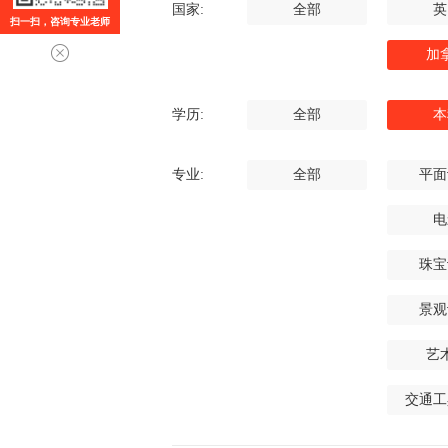
国家:
全部
英
扫一扫，咨询专业老师
加
学历:
全部
本
专业:
全部
平面
电
珠宝
景观
艺
交通工