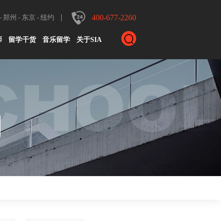
400-677-2260
郑州
东京
纽约
师
留学干货
音乐留学
关于SIA