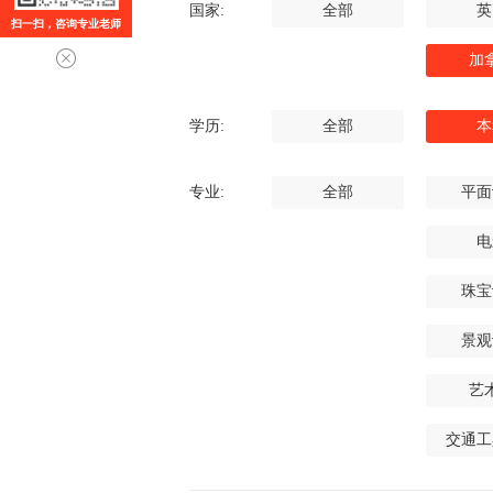
国家:
全部
英
扫一扫，咨询专业老师
加
学历:
全部
本
专业:
全部
平面
电
珠宝
景观
艺
交通工