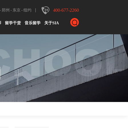
400-677-2260
郑州
东京
纽约
师
留学干货
音乐留学
关于SIA