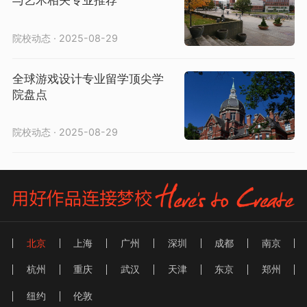
与艺术相关专业推荐
院校动态 · 2025-08-29
全球游戏设计专业留学顶尖学
院盘点
院校动态 · 2025-08-29
北京
上海
广州
深圳
成都
南京
杭州
重庆
武汉
天津
东京
郑州
纽约
伦敦