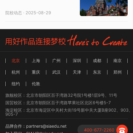
院校动态 · 2025-08-29
北京
上海
广州
深圳
成都
南京
杭州
重庆
武汉
天津
东京
郑州
纽约
伦敦
旗舰校区：北京市朝阳区百子湾路32号院1号楼1层9号、11号
国贸校区：北京市朝阳区百子湾路苹果社区北区6号楼5-7
海淀校区：北京市海淀区中关村大街19号新中关大厦B座902、903、
905-7
品牌合作：partners@siaedu.net
400-677-2260