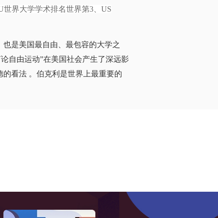
WU世界大学学术排名世界第3、US
，也是美国最自由、最包容的大学之
“言论自由运动”在美国社会产生了深远影
德的看法 。伯克利是世界上最重要的
理科排名世界第1、工程及计算机均排
列世界前5，与旧金山南湾的斯坦福大
中心。
目是四年、全日制的，非常强调艺术与
入学竞争非常激烈，但有很多学生通过
利就读。加州大学伯克利分校提供非常
本科相应专业的拓展和延伸。研究生学
，Master’s of Science理学硕士，
美术硕士，Ph.D 博士学位，以及一些特殊的研究