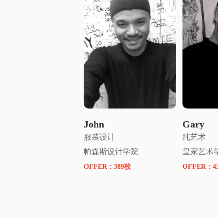
申请名师指导
申
John
Gary
服装设计
纯艺术
帕森斯设计学院
皇家艺术
OFFER：
389枚
OFFER：
4