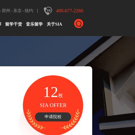
400-677-2260
郑州
东京
纽约
师
留学干货
音乐留学
关于SIA
12
枚
SIA OFFER
申请院校