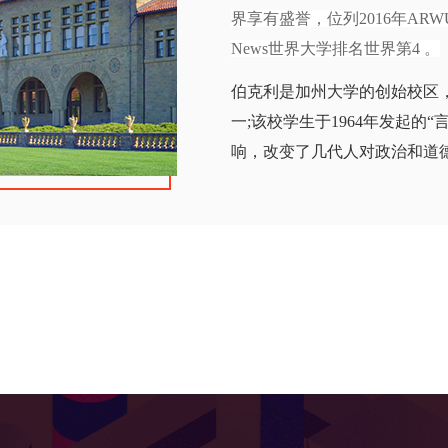
界享有盛誉，位列2016年AR
News世界大学排名世界第4 。
伯克利是加州大学的创始校区
一;该校学生于1964年发起的
响，改变了几代人对政治和道
研究及教学中心之一，ARWU
名世界第3、人文社科也长期位
学共同构成了美国西部的学术
加州大学伯克利分校的本科项
科学方面的培养。大一新生的
转学在大二大三时进入到伯克
广泛的研究生项目，很多都是
位包括：Master’s of Art文学硕士
Master’s of Fine Art