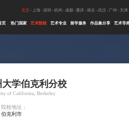
北京
上海
深圳
杭州
成都
重庆
南京
武汉
广州
天津
首页
热门国家
艺术院校
艺术专业
留学服务
作品集分享
艺术导
州大学伯克利分校
ity of California, Berkeley
院校地址：
伯克利市