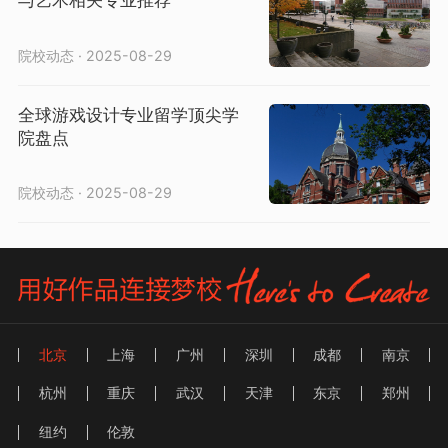
与艺术相关专业推荐
院校动态 · 2025-08-29
全球游戏设计专业留学顶尖学
院盘点
院校动态 · 2025-08-29
北京
上海
广州
深圳
成都
南京
杭州
重庆
武汉
天津
东京
郑州
纽约
伦敦