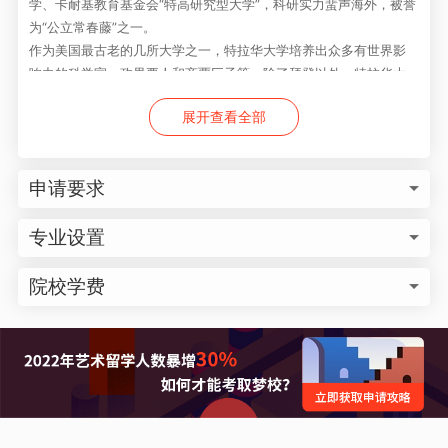
学、卡耐基教育基金会“特高研究型大学”，科研实力蜚声海外，被誉
为“公立常春藤”之一。
作为美国最古老的几所大学之一，特拉华大学培养出众多有世界影
响力的科学家、政界要人和商贾巨子等。除了拜登以外，特拉华大
学的校友还包括了三名美国《独立宣言》的签署人Thomas McKea
展开查看全部
n、George Read、James Smith，2010年诺贝尔化学奖得主Richa
rd Heck，现任伊利诺理工大学校长John L. Anderson，美团网和
人人网的创始人王兴，以及数十名罗德奖、富布莱特、马歇尔、杜
申请要求
鲁门、麦克纳尔、戈德华特学者等等，可谓是最低调的名人校友聚
集地。
专业设置
院校学费