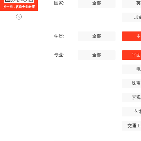
国家:
全部
英
扫一扫，咨询专业老师
加
学历:
全部
本
专业:
全部
平面
电
珠宝
景观
艺
交通工