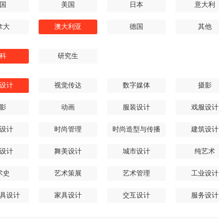
国
美国
日本
意大利
拿大
澳大利亚
德国
其他
科
研究生
设计
视觉传达
数字媒体
摄影
影
动画
服装设计
戏服设计
设计
时尚管理
时尚造型与传播
建筑设计
设计
舞美设计
城市设计
纯艺术
术史
艺术策展
艺术管理
工业设计
具设计
家具设计
交互设计
服务设计