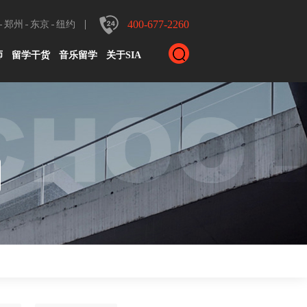
400-677-2260
郑州
东京
纽约
师
留学干货
音乐留学
关于SIA