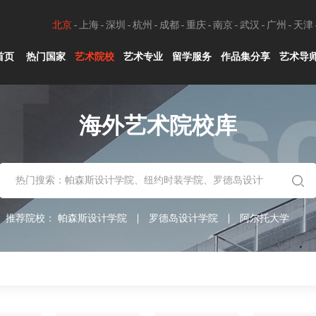
北京
上海
深圳
杭州
成都
重庆
南京
武汉
广州
天津
首页
热门国家
艺术院校
艺术专业
留学服务
作品集分享
艺术导
海外艺术院校库
推荐院校：
帕森斯设计学院
罗德岛设计学院
阿尔托大学