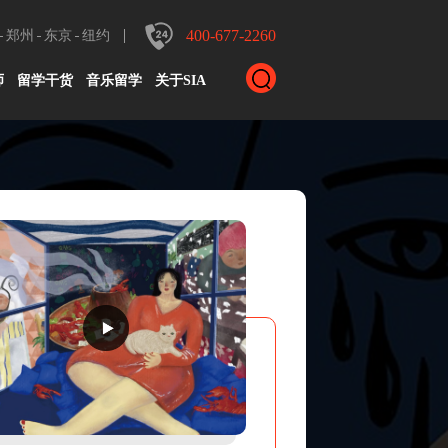
400-677-2260
郑州
东京
纽约
师
留学干货
音乐留学
关于SIA