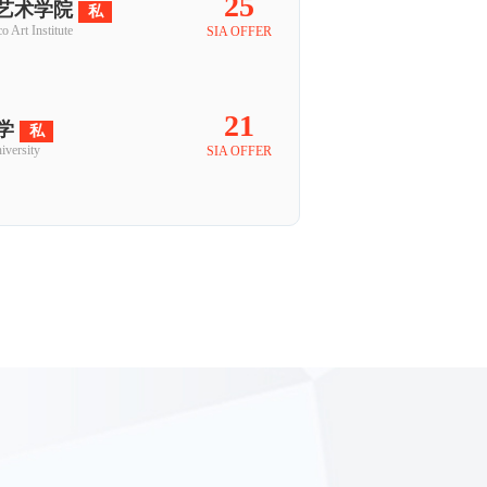
25
艺术学院
私
o Art Institute
SIA OFFER
21
学
私
iversity
SIA OFFER