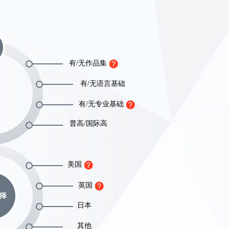
有/无作品集
有/无语言基础
有/无专业基础
普高/国际高
美国
英国
日本
其他