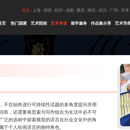
北京
上海
深圳
杭州
成都
重庆
南京
武汉
广州
天津
首页
热门国家
艺术院校
艺术专业
留学服务
作品集分享
艺术导
，不仅始终进行可持续性话题的多角度提问并用
回答，还需要将思索与写作组合为生活中必不可
广泛的选材中探索视觉的语言在社会文化中的角
属于个人绘画语言的独特角色。