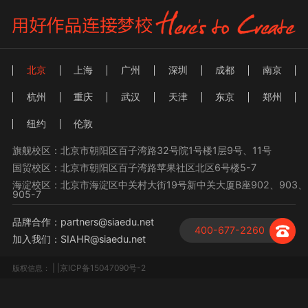
北京
上海
广州
深圳
成都
南京
杭州
重庆
武汉
天津
东京
郑州
纽约
伦敦
旗舰校区：北京市朝阳区百子湾路32号院1号楼1层9号、11号
国贸校区：北京市朝阳区百子湾路苹果社区北区6号楼5-7
海淀校区：北京市海淀区中关村大街19号新中关大厦B座902、903、
905-7
品牌合作：partners@siaedu.net
400-677-2260
加入我们：SIAHR@siaedu.net
| |京ICP备15047090号-2
版权信息：