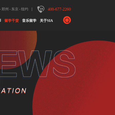
400-677-2260
郑州
东京
纽约
师
留学干货
音乐留学
关于SIA