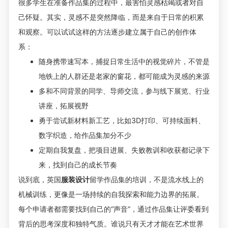
很多学生在准备作品集的过程中，最害怕灵感枯竭或者对自
己怀疑。其实，灵感不是突然降临，而是来自于日常的积累
和观察。可以试试这样的方法逐步建立属于自己的创作体
系：
随身携带速写本，捕捉日常生活中的视觉碎片，不管是
地铁上的人群还是老家的窗花，都可能成为灵感的来源
多和不同背景的同学、导师交流，参与线下展览、行业
讲座，拓展视野
勇于尝试新材料新工艺，比如3D打印、可持续面料、
数字织造，给作品集加分不少
定期自我复盘，把项目进展、失败教训和收获都记录下
来，找到自己的成长节奏
说到底，英国
服装设计
留学作品集的培训，不是流水线上的
机械训练，更像是一场持续的自我探索和能力边界的拓展。
每个申请者都需要找到自己的“声音”，通过作品集让评委看到
背后的思考深度和独特气质。谁说只有天才才能在艺术世界