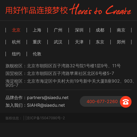
北京
上海
广州
深圳
成都
南京
杭州
重庆
武汉
天津
东京
郑州
纽约
伦敦
旗舰校区：北京市朝阳区百子湾路32号院1号楼1层9号、11号
国贸校区：北京市朝阳区百子湾路苹果社区北区6号楼5-7
海淀校区：北京市海淀区中关村大街19号新中关大厦B座902、903、
905-7
品牌合作：partners@siaedu.net
400-677-2260
加入我们：SIAHR@siaedu.net
| |京ICP备15047090号-2
版权信息：