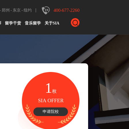
400-677-2260
郑州
东京
纽约
师
留学干货
音乐留学
关于SIA
1
枚
SIA OFFER
申请院校