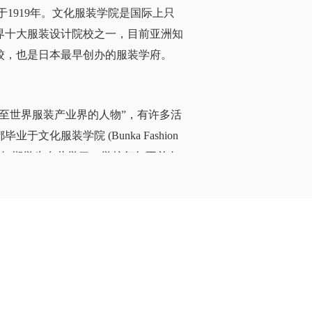
于1919年。文化服装学院是国际上只
界十大服装设计院校之一，目前亚洲知
校，也是日本最早创办的服装学府。
至世界服装产业界的人物”，有许多活
文化服装学院 (Bunka Fashion
0名长期和短期学生在此学习。学校每年不单向
人才，在服装品牌营销、服装工艺制
培养了大量实用性人才。
来看，日本文化服装学院在世界服装设
可谓是具有较高的权威性。
内的服装产业盛情的支援，并且和世界