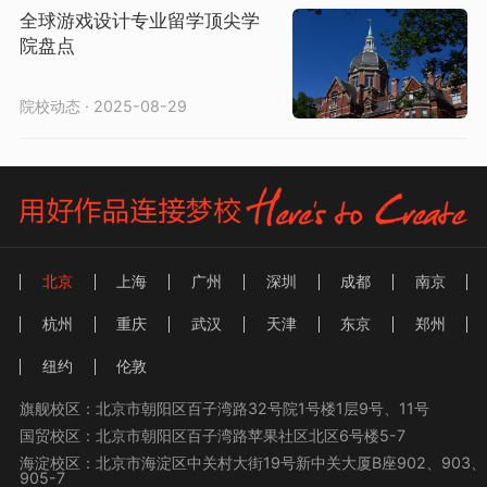
全球游戏设计专业留学顶尖学
院盘点
院校动态 · 2025-08-29
北京
上海
广州
深圳
成都
南京
杭州
重庆
武汉
天津
东京
郑州
纽约
伦敦
旗舰校区：北京市朝阳区百子湾路32号院1号楼1层9号、11号
国贸校区：北京市朝阳区百子湾路苹果社区北区6号楼5-7
海淀校区：北京市海淀区中关村大街19号新中关大厦B座902、903、
905-7