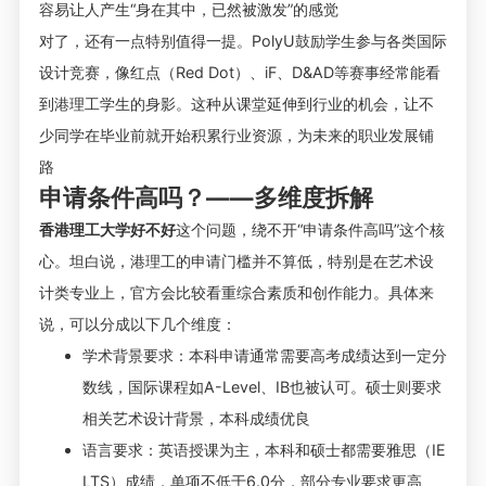
容易让人产生“身在其中，已然被激发”的感觉
对了，还有一点特别值得一提。PolyU鼓励学生参与各类国际
设计竞赛，像红点（Red Dot）、iF、D&AD等赛事经常能看
到港理工学生的身影。这种从课堂延伸到行业的机会，让不
少同学在毕业前就开始积累行业资源，为未来的职业发展铺
路
申请条件高吗？——多维度拆解
香港理工大学好不好
这个问题，绕不开“申请条件高吗”这个核
心。坦白说，港理工的申请门槛并不算低，特别是在艺术设
计类专业上，官方会比较看重综合素质和创作能力。具体来
说，可以分成以下几个维度：
学术背景要求：本科申请通常需要高考成绩达到一定分
数线，国际课程如A-Level、IB也被认可。硕士则要求
相关艺术设计背景，本科成绩优良
语言要求：英语授课为主，本科和硕士都需要雅思（IE
LTS）成绩，单项不低于6.0分，部分专业要求更高