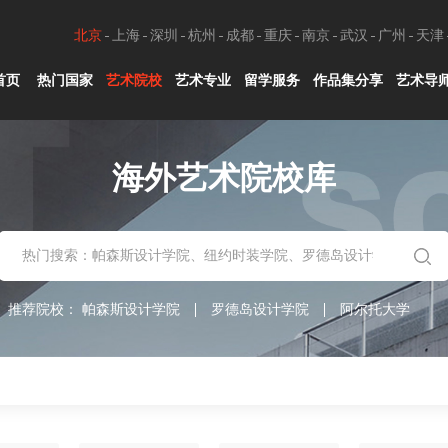
北京
上海
深圳
杭州
成都
重庆
南京
武汉
广州
天津
首页
热门国家
艺术院校
艺术专业
留学服务
作品集分享
艺术导
海外艺术院校库
推荐院校：
帕森斯设计学院
罗德岛设计学院
阿尔托大学