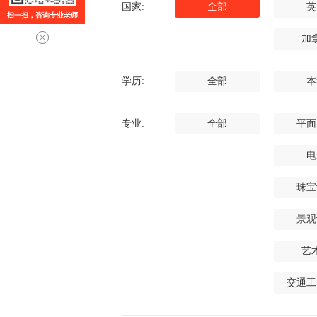
国家:
全部
英
扫一扫，咨询专业老师
加
学历:
全部
本
专业:
全部
平面
电
珠宝
景观
艺
交通工