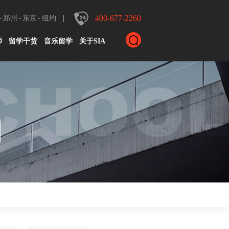
400-677-2260
郑州
东京
纽约
师
留学干货
音乐留学
关于SIA