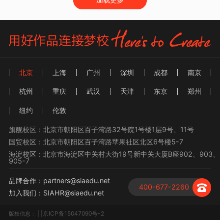
北京
上海
广州
深圳
成都
南京
杭州
重庆
武汉
天津
东京
郑州
纽约
伦敦
旗舰校区：北京市朝阳区百子湾路32号院1号楼1层9号、11号
国贸校区：北京市朝阳区百子湾路苹果社区北区6号楼5-7
海淀校区：北京市海淀区中关村大街19号新中关大厦B座902、903、
905-7
品牌合作：partners@siaedu.net
400-677-2260
加入我们：SIAHR@siaedu.net
| |京ICP备15047090号-2
版权信息：