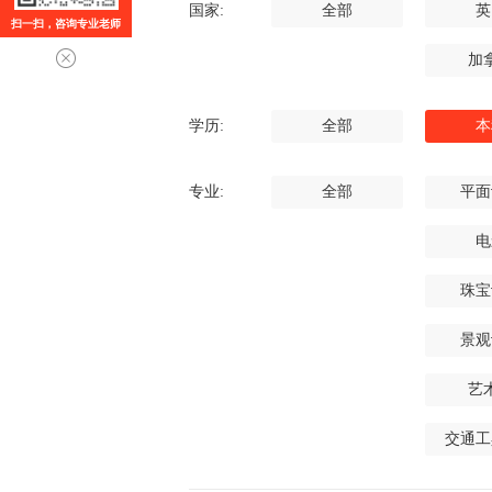
国家:
全部
英
扫一扫，咨询专业老师
加
学历:
全部
本
专业:
全部
平面
电
珠宝
景观
艺
交通工