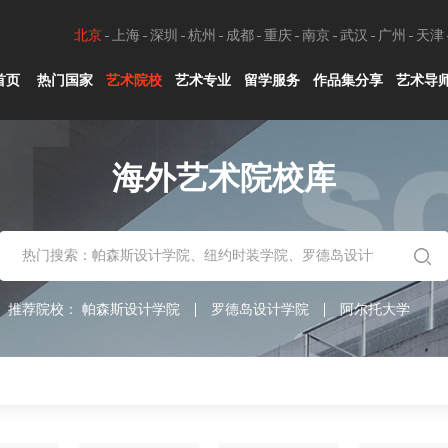
北京
上海
深圳
杭州
成都
重庆
南京
武汉
广州
天津
首页
热门国家
艺术院校
艺术专业
留学服务
作品集分享
艺术导
海外艺术院校库
推荐院校：
帕森斯设计学院
罗德岛设计学院
阿尔托大学