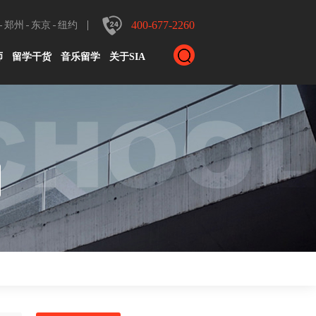
400-677-2260
郑州
东京
纽约
师
留学干货
音乐留学
关于SIA