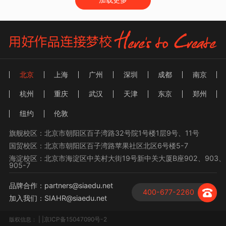
北京
上海
广州
深圳
成都
南京
杭州
重庆
武汉
天津
东京
郑州
纽约
伦敦
旗舰校区：北京市朝阳区百子湾路32号院1号楼1层9号、11号
国贸校区：北京市朝阳区百子湾路苹果社区北区6号楼5-7
海淀校区：北京市海淀区中关村大街19号新中关大厦B座902、903、
905-7
品牌合作：partners@siaedu.net
400-677-2260
加入我们：SIAHR@siaedu.net
| |京ICP备15047090号-2
版权信息：