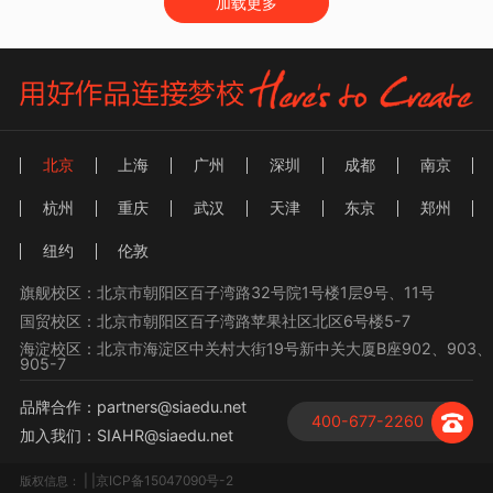
加载更多
北京
上海
广州
深圳
成都
南京
杭州
重庆
武汉
天津
东京
郑州
纽约
伦敦
旗舰校区：北京市朝阳区百子湾路32号院1号楼1层9号、11号
国贸校区：北京市朝阳区百子湾路苹果社区北区6号楼5-7
海淀校区：北京市海淀区中关村大街19号新中关大厦B座902、903、
905-7
品牌合作：partners@siaedu.net
400-677-2260
加入我们：SIAHR@siaedu.net
| |京ICP备15047090号-2
版权信息：