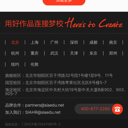
北京
上海
广州
深圳
成都
南京
杭州
重庆
武汉
天津
东京
郑州
纽约
伦敦
旗舰校区：北京市朝阳区百子湾路32号院1号楼1层9号、11号
国贸校区：北京市朝阳区百子湾路苹果社区北区6号楼5-7
海淀校区：北京市海淀区中关村大街19号新中关大厦B座902、903、
905-7
品牌合作：partners@siaedu.net
400-677-2260
加入我们：SIAHR@siaedu.net
| |京ICP备15047090号-2
版权信息：