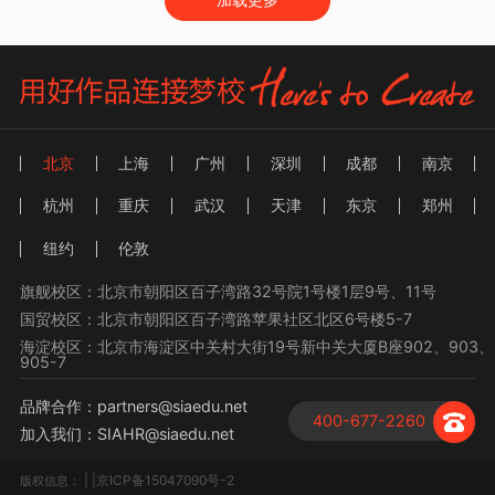
北京
上海
广州
深圳
成都
南京
杭州
重庆
武汉
天津
东京
郑州
纽约
伦敦
旗舰校区：北京市朝阳区百子湾路32号院1号楼1层9号、11号
国贸校区：北京市朝阳区百子湾路苹果社区北区6号楼5-7
海淀校区：北京市海淀区中关村大街19号新中关大厦B座902、903、
905-7
品牌合作：partners@siaedu.net
400-677-2260
加入我们：SIAHR@siaedu.net
| |京ICP备15047090号-2
版权信息：