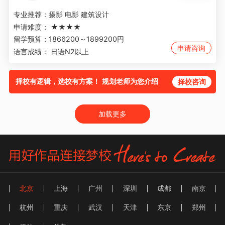
专业推荐：
摄影 电影 建筑设计
申请难度：
★★★★
留学预算：
1866200～1899200円
申请咨询
语言成绩：
日语N2以上
择校有逻辑，选校有方案！ 规划老师为您介绍
择校咨询
加载更多
北京
上海
广州
深圳
成都
南京
杭州
重庆
武汉
天津
东京
郑州