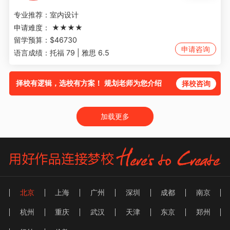
专业推荐：
室内设计
申请难度：
★★★★
留学预算：
$46730
申请咨询
语言成绩：
托福 79 | 雅思 6.5
择校有逻辑，选校有方案！ 规划老师为您介绍
择校咨询
加载更多
北京
上海
广州
深圳
成都
南京
杭州
重庆
武汉
天津
东京
郑州