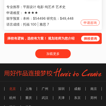
专业推荐：
平面设计 电影 纯艺术 艺术史
申请难度：
★★★★
留学预算：
本科：$54496 研究生：$49,448
申请咨询
语言成绩：
托福 100 | 雅思 7
择校有逻辑，选校有方案！ 规划老师为您介绍
择校咨询
加载更多
北京
上海
广州
深圳
成都
南京
杭州
重庆
武汉
天津
东京
郑州