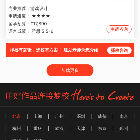
专业推荐：
游戏设计
申请难度：
★★★★
留学预算：
£17,890
申请咨询
语言成绩：
雅思 5.5-6
择校有逻辑，选校有方案！ 规划老师为您介绍
择校咨询
加载更多
北京
上海
广州
深圳
成都
南京
杭州
重庆
武汉
天津
东京
郑州