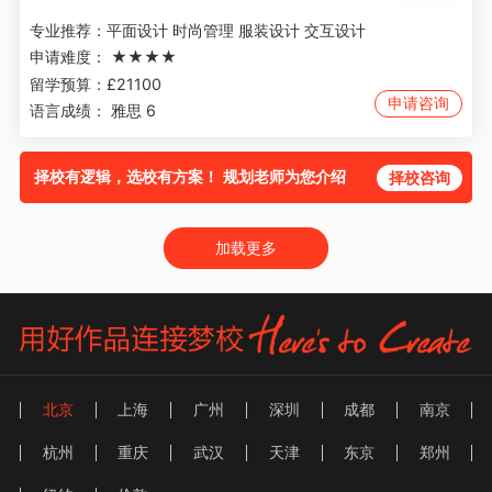
专业推荐：
平面设计 时尚管理 服装设计 交互设计
申请难度：
★★★★
留学预算：
£21100
申请咨询
语言成绩：
雅思 6
择校有逻辑，选校有方案！ 规划老师为您介绍
择校咨询
加载更多
北京
上海
广州
深圳
成都
南京
杭州
重庆
武汉
天津
东京
郑州