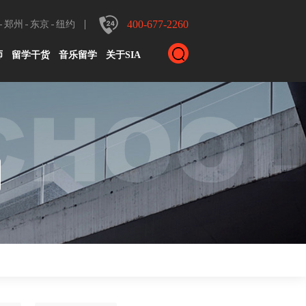
400-677-2260
郑州
东京
纽约
师
留学干货
音乐留学
关于SIA