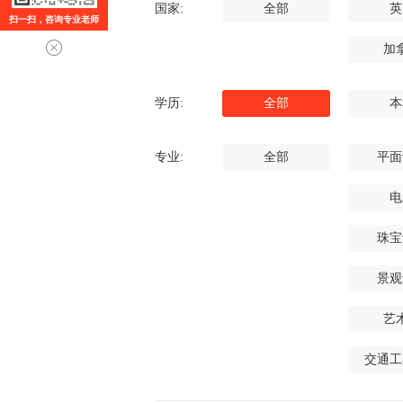
国家:
全部
英
扫一扫，咨询专业老师
加
学历:
全部
本
专业:
全部
平面
电
珠宝
景观
艺
交通工