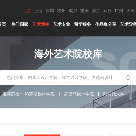
北京
上海
深圳
杭州
成都
重庆
南京
武汉
广州
天津
首页
热门国家
艺术院校
艺术专业
留学服务
作品集分享
艺术导
海外艺术院校库
推荐院校：
帕森斯设计学院
罗德岛设计学院
阿尔托大学