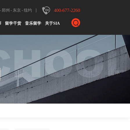
400-677-2260
郑州
东京
纽约
师
留学干货
音乐留学
关于SIA