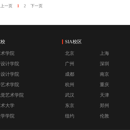
上一页
1
2
下一页
院校
SIA校区
艺术学院
北京
上海
斯设计学院
广州
深圳
岛设计学院
成都
南京
特艺术学院
杭州
重庆
视觉艺术学院
武汉
天津
艺术大学
东京
郑州
大学学院
纽约
伦敦