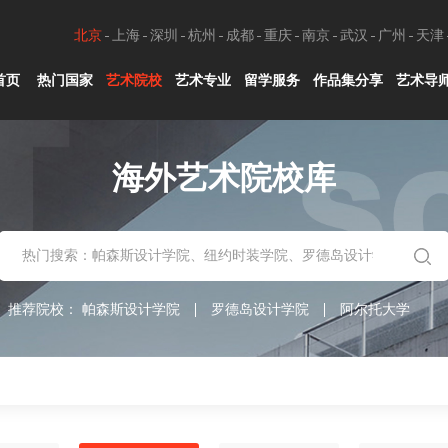
北京
上海
深圳
杭州
成都
重庆
南京
武汉
广州
天津
首页
热门国家
艺术院校
艺术专业
留学服务
作品集分享
艺术导
海外艺术院校库
推荐院校：
帕森斯设计学院
罗德岛设计学院
阿尔托大学