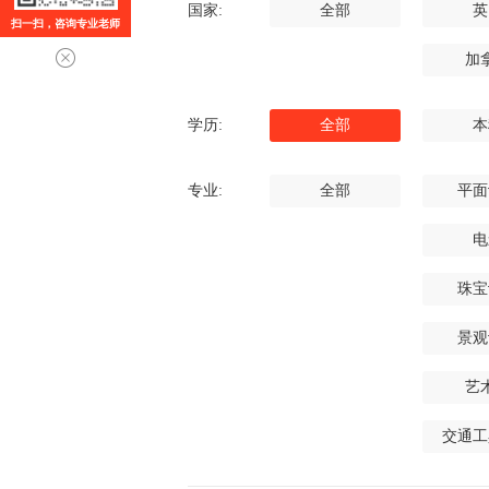
国家:
全部
英
扫一扫，咨询专业老师
加
学历:
全部
本
专业:
全部
平面
电
珠宝
景观
艺
交通工