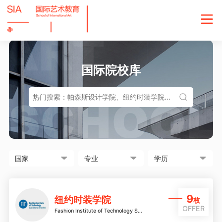
国际院校库
9
纽约时装学院
枚
OFFER
Fashion Institute of Technology State University of New York