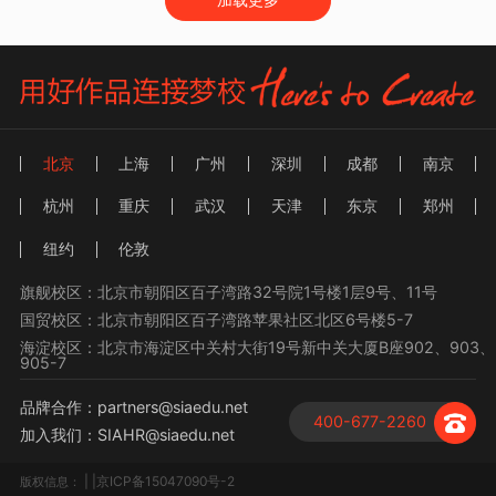
北京
上海
广州
深圳
成都
南京
杭州
重庆
武汉
天津
东京
郑州
纽约
伦敦
旗舰校区：北京市朝阳区百子湾路32号院1号楼1层9号、11号
国贸校区：北京市朝阳区百子湾路苹果社区北区6号楼5-7
海淀校区：北京市海淀区中关村大街19号新中关大厦B座902、903、
905-7
品牌合作：partners@siaedu.net
400-677-2260
加入我们：SIAHR@siaedu.net
| |京ICP备15047090号-2
版权信息：