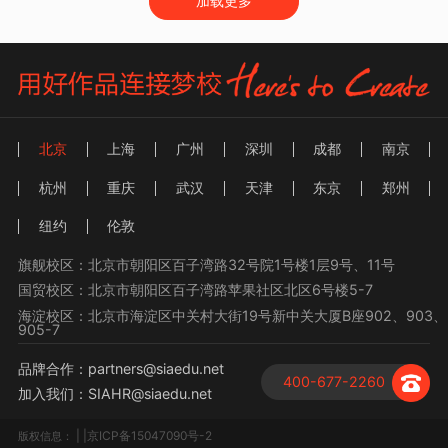
加载更多
北京
上海
广州
深圳
成都
南京
杭州
重庆
武汉
天津
东京
郑州
纽约
伦敦
旗舰校区：北京市朝阳区百子湾路32号院1号楼1层9号、11号
国贸校区：北京市朝阳区百子湾路苹果社区北区6号楼5-7
海淀校区：北京市海淀区中关村大街19号新中关大厦B座902、903、
905-7
品牌合作：partners@siaedu.net
400-677-2260
加入我们：SIAHR@siaedu.net
| |京ICP备15047090号-2
版权信息：