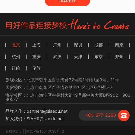
加载更多
北京
上海
广州
深圳
成都
南京
杭州
重庆
武汉
天津
东京
郑州
纽约
伦敦
旗舰校区：北京市朝阳区百子湾路32号院1号楼1层9号、11号
国贸校区：北京市朝阳区百子湾路苹果社区北区6号楼5-7
海淀校区：北京市海淀区中关村大街19号新中关大厦B座902、903、
905-7
品牌合作：partners@siaedu.net
400-677-2260
加入我们：SIAHR@siaedu.net
| |京ICP备15047090号-2
版权信息：