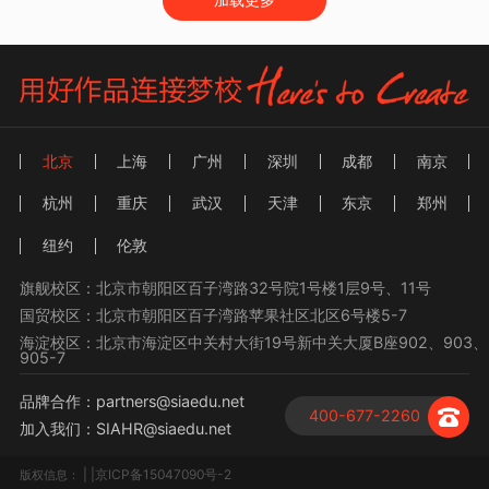
北京
上海
广州
深圳
成都
南京
杭州
重庆
武汉
天津
东京
郑州
纽约
伦敦
旗舰校区：北京市朝阳区百子湾路32号院1号楼1层9号、11号
国贸校区：北京市朝阳区百子湾路苹果社区北区6号楼5-7
海淀校区：北京市海淀区中关村大街19号新中关大厦B座902、903、
905-7
品牌合作：partners@siaedu.net
400-677-2260
加入我们：SIAHR@siaedu.net
| |京ICP备15047090号-2
版权信息：