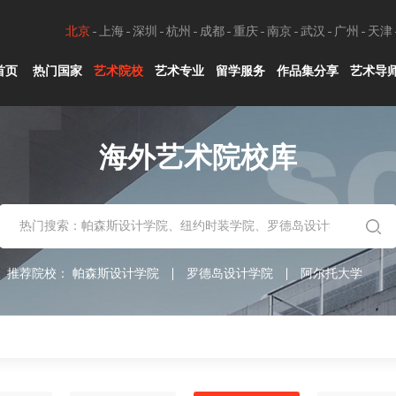
北京
上海
深圳
杭州
成都
重庆
南京
武汉
广州
天津
首页
热门国家
艺术院校
艺术专业
留学服务
作品集分享
艺术导
海外艺术院校库
推荐院校：
帕森斯设计学院
罗德岛设计学院
阿尔托大学