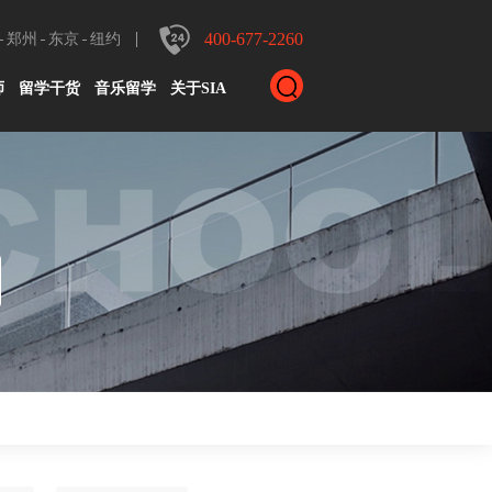
400-677-2260
郑州
东京
纽约
师
留学干货
音乐留学
关于SIA