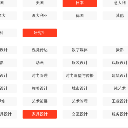
国
美国
日本
意大利
拿大
澳大利亚
德国
其他
科
研究生
设计
视觉传达
数字媒体
摄影
影
动画
服装设计
戏服设计
设计
时尚管理
时尚造型与传播
建筑设计
设计
舞美设计
城市设计
纯艺术
术史
艺术策展
艺术管理
工业设计
具设计
家具设计
交互设计
服务设计