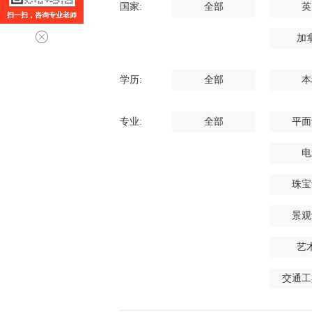
国家:
全部
英
扫一扫，咨询专业老师
加
学历:
全部
本
专业:
全部
平面
电
珠宝
景观
艺
交通工