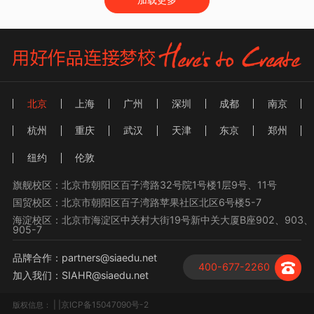
北京
上海
广州
深圳
成都
南京
杭州
重庆
武汉
天津
东京
郑州
纽约
伦敦
旗舰校区：北京市朝阳区百子湾路32号院1号楼1层9号、11号
国贸校区：北京市朝阳区百子湾路苹果社区北区6号楼5-7
海淀校区：北京市海淀区中关村大街19号新中关大厦B座902、903、
905-7
品牌合作：partners@siaedu.net
400-677-2260
加入我们：SIAHR@siaedu.net
| |京ICP备15047090号-2
版权信息：