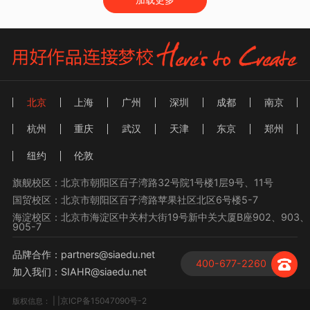
北京
上海
广州
深圳
成都
南京
杭州
重庆
武汉
天津
东京
郑州
纽约
伦敦
旗舰校区：北京市朝阳区百子湾路32号院1号楼1层9号、11号
国贸校区：北京市朝阳区百子湾路苹果社区北区6号楼5-7
海淀校区：北京市海淀区中关村大街19号新中关大厦B座902、903、
905-7
品牌合作：partners@siaedu.net
400-677-2260
加入我们：SIAHR@siaedu.net
| |京ICP备15047090号-2
版权信息：