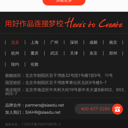
北京
上海
广州
深圳
成都
南京
杭州
重庆
武汉
天津
东京
郑州
纽约
伦敦
旗舰校区：北京市朝阳区百子湾路32号院1号楼1层9号、11号
国贸校区：北京市朝阳区百子湾路苹果社区北区6号楼5-7
海淀校区：北京市海淀区中关村大街19号新中关大厦B座902、903、
905-7
品牌合作：partners@siaedu.net
400-677-2260
加入我们：SIAHR@siaedu.net
| |京ICP备15047090号-2
版权信息：