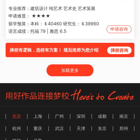
专业推荐：
建筑设计 纯艺术 艺术史 艺术策展
申请难度：
★★★★
留学预算：
本科：＄40460 研究生：＄39960
申请咨询
语言成绩：
托福 79 | 雅思 6.5
择校有逻辑，选校有方案！ 规划老师为您介绍
择校咨询
加载更多
北京
上海
广州
深圳
成都
南京
杭州
重庆
武汉
天津
东京
郑州